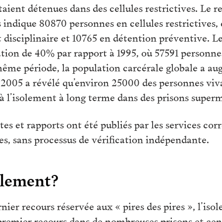
taient détenues dans des cellules restrictives. Le
 indique 80870 personnes en cellules restrictives,
 disciplinaire et 10765 en détention préventive. L
ion de 40% par rapport à 1995, où 57591 personnes
 même période, la population carcérale globale a a
2005 a révélé qu’environ 25000 des personnes viva
 à l’isolement à long terme dans des prisons superm
tes et rapports ont été publiés par les services cor
s, sans processus de vérification indépendante.
solement?
nier recours réservée aux « pires des pires », l’is
 premier recours dans de nombreuses prisons et cen