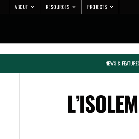
Skip
ABOUT
RESOURCES
PROJECTS
to
content
NEWS & FEATURE
L’ISOLE