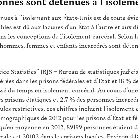
nnes sont détenues à l’isolem
es à l’isolement aux États-Unis est de toute évid
les est dû aux lacunes d’un État à l’autre et aux 
ans les conceptions de l’isolement carcéral. Selon 
hommes, femmes et enfants incarcérés sont détenu
ce Statistics” (BJS – Bureau de statistiques judicia
rées dans les prisons fédérales et d’Etat et 18 % 
assé du temps en isolement carcéral. Au cours d’u
s prisons étatiques et 2,7 % des personnes incarcér
ules restrictives, ces chiffres incluent l’isolement 
émographiques de 2012 pour les prisons d’État et fé
t qu’en moyenne en 2012, 89199 personnes étaient d
dérales et 20102 dans les prisons locales. Environ 